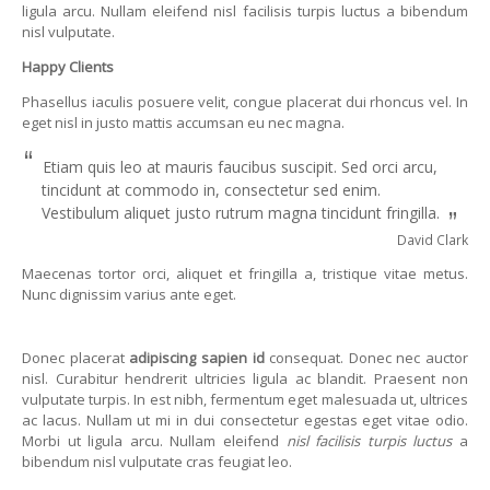
ligula arcu. Nullam eleifend nisl facilisis turpis luctus a bibendum
nisl vulputate.
Happy Clients
Phasellus iaculis posuere velit, congue placerat dui rhoncus vel. In
eget nisl in justo mattis accumsan eu nec magna.
“
Etiam quis leo at mauris faucibus suscipit. Sed orci arcu,
tincidunt at commodo in, consectetur sed enim.
Vestibulum aliquet justo rutrum magna tincidunt fringilla.
”
David Clark
Maecenas tortor orci, aliquet et fringilla a, tristique vitae metus.
Nunc dignissim varius ante eget.
Donec placerat
adipiscing sapien id
consequat. Donec nec auctor
nisl. Curabitur hendrerit ultricies ligula ac blandit. Praesent non
vulputate turpis. In est nibh, fermentum eget malesuada ut, ultrices
ac lacus. Nullam ut mi in dui consectetur egestas eget vitae odio.
Morbi ut ligula arcu. Nullam eleifend
nisl facilisis turpis luctus
a
bibendum nisl vulputate cras feugiat leo.