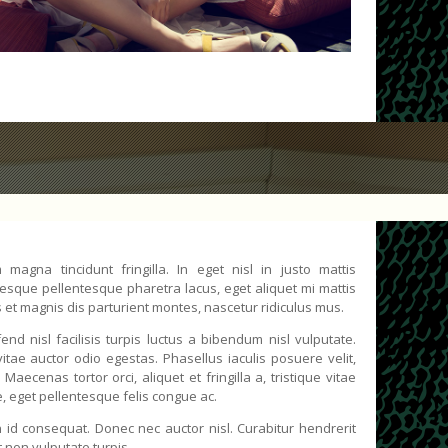
 magna tincidunt fringilla. In eget nisl in justo mattis
sque pellentesque pharetra lacus, eget aliquet mi mattis
et magnis dis parturient montes, nascetur ridiculus mus.
fend nisl facilisis turpis luctus a bibendum nisl vulputate.
vitae auctor odio egestas. Phasellus iaculis posuere velit,
aecenas tortor orci, aliquet et fringilla a, tristique vitae
, eget pellentesque felis congue ac.
 id consequat. Donec nec auctor nisl. Curabitur hendrerit
nt non vulputate turpis.