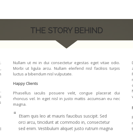
THE STORY BEHIND
.
Nullam ut mi in dui consectetur egestas eget vitae odio.
,
Morbi ut ligula arcu. Nullam eleifend nisl facilisis turpis
m
luctus a bibendum nisl vulputate.
Happy Clients
.
Phasellus iaculis posuere velit, congue placerat dui
i
rhoncus vel. In eget nisl in justo mattis accumsan eu nec
s
magna.
“
Etiam quis leo at mauris faucibus suscipit. Sed
orci arcu, tincidunt at commodo in, consectetur
sed enim. Vestibulum aliquet justo rutrum magna
l