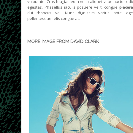
vulputate. Cras feugiat leo a nulla aliquet vitae auctor odi
egestas. Phasellus iaculis posuere velit, congue
placera
dui
rhoncus vel. Nunc dignissim varius ante, ege
pellentesque felis congue ac.
MORE IMAGE FROM DAVID CLARK