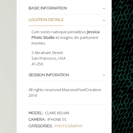
BASIC INFORMATION
LOCATION DETAILS
Cum sociis natoque penatibus
Jessica
Photo Studio
et magnis dis parturient
montes.
2 Abraham Street
San Francisco, USA
41-250
SESSION INFORATION
All rights reserved MassivePixelCreation
2014
CLARE KELVIN
MODEL:
IPHONE 5S
CAMERA:
PHOTOGRAPHY
CATEGORIES: