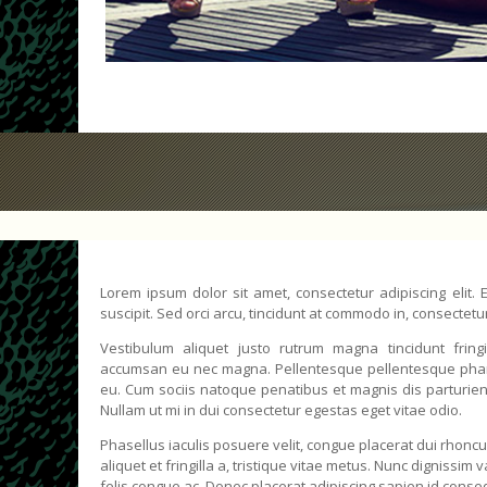
Lorem ipsum dolor sit amet, consectetur adipiscing elit. 
suscipit. Sed orci arcu, tincidunt at commodo in, consectetu
Vestibulum aliquet justo rutrum magna tincidunt fringil
accumsan eu nec magna. Pellentesque pellentesque pharet
eu. Cum sociis natoque penatibus et magnis dis parturien
Nullam ut mi in dui consectetur egestas eget vitae odio.
Phasellus iaculis posuere velit, congue placerat dui rhoncu
aliquet et fringilla a, tristique vitae metus. Nunc dignissim
felis congue ac. Donec placerat adipiscing sapien id conse