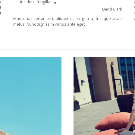
o
tincidunt fringilla.
”
t
David Clark
t
Maecenas tortor orci, aliquet et fringilla a, tristique vitae
metus. Nunc dignissim varius ante eget.