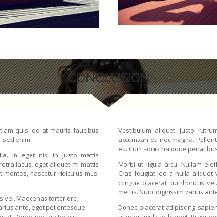
CONCLUSION
Etiam quis leo at mauris faucibus
Vestibulum aliquet justo rutrum
r sed enim.
accumsan eu nec magna. Pellente
eu. Cum sociis natoque penatibus 
la. In eget nisl in justo mattis
ra lacus, eget aliquet mi mattis
Morbi ut ligula arcu. Nullam elei
t montes, nascetur ridiculus mus.
Cras feugiat leo a nulla aliquet 
congue placerat dui rhoncus vel. M
metus. Nunc dignissim varius ante
s vel. Maecenas tortor orci,
 varius ante, eget pellentesque
Donec placerat adipiscing sapien
quat. Donec nec auctor nisl.
ultricies ligula ac blandit. Praese