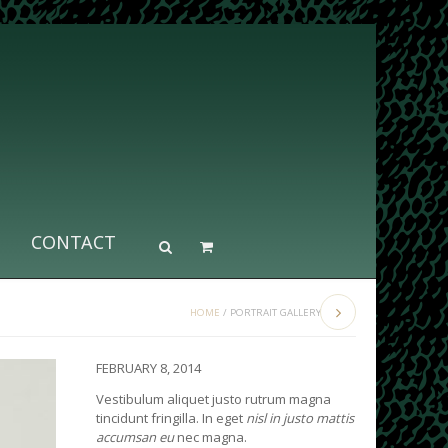
CONTACT
HOME
/
PORTRAIT GALLERY
FEBRUARY 8, 2014
Vestibulum aliquet justo rutrum magna
tincidunt fringilla. In eget
nisl in justo mattis
accumsan eu
nec magna.