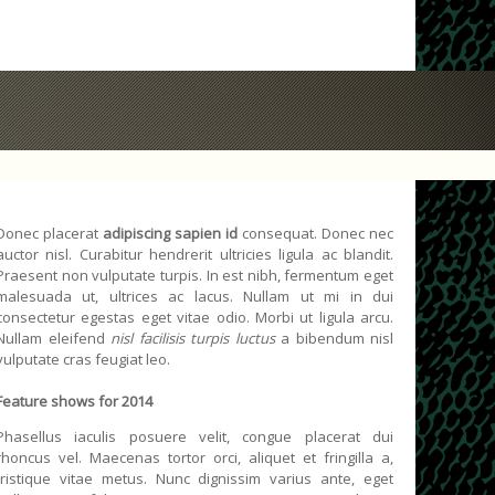
Donec placerat
adipiscing sapien id
consequat. Donec nec
auctor nisl. Curabitur hendrerit ultricies ligula ac blandit.
Praesent non vulputate turpis. In est nibh, fermentum eget
malesuada ut, ultrices ac lacus. Nullam ut mi in dui
consectetur egestas eget vitae odio. Morbi ut ligula arcu.
Nullam eleifend
nisl facilisis turpis luctus
a bibendum nisl
vulputate cras feugiat leo.
Feature shows for 2014
Phasellus iaculis posuere velit, congue placerat dui
rhoncus vel. Maecenas tortor orci, aliquet et fringilla a,
tristique vitae metus. Nunc dignissim varius ante, eget